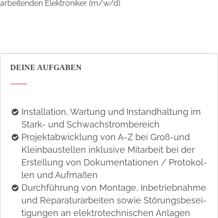
arbeitenden Elektroniker (m/w/d)
DEINE AUFGABEN
In­stal­la­ti­on, War­tung und In­stand­hal­tung im
Stark- und Schwach­strom­be­reich
Projektabwicklung von A-Z bei Groß-und
Kleinbaustellen inklusive Mitarbeit bei der
Er­stel­lung von Do­ku­men­ta­tio­nen / Pro­to­kol­
len und Auf­ma­ßen
Durch­füh­rung von Mon­ta­ge, In­be­trieb­nah­me
und Re­pa­ra­tur­ar­bei­ten so­wie Stö­rungs­be­sei­
ti­gun­gen an elek­tro­tech­ni­schen An­la­gen